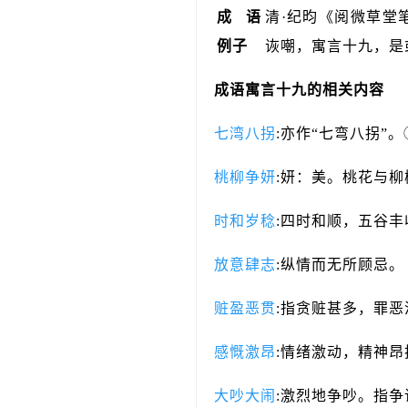
成语
清·纪昀《阅微草堂
例子
诙嘲，寓言十九，是
成语
寓言十九
的相关内容
七湾八拐
:亦作“七弯八拐
桃柳争妍
:妍：美。桃花与
时和岁稔
:四时和顺，五谷丰
放意肆志
:纵情而无所顾忌。
赃盈恶贯
:指贪赃甚多，罪恶
感慨激昂
:情绪激动，精神昂
大吵大闹
:激烈地争吵。指