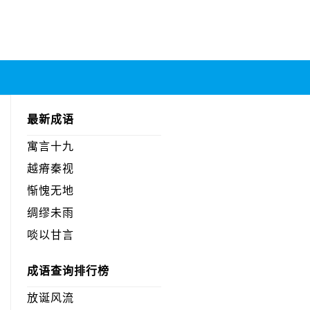
最新成语
寓言十九
越瘠秦视
惭愧无地
绸缪未雨
啖以甘言
成语查询排行榜
放诞风流