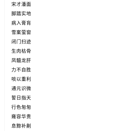
宋才潘面
脚踏实地
病入膏肓
雪案萤窗
闭门扫迹
生肉枯骨
凤髓龙肝
力不自胜
啖以重利
通元识微
誓日指天
行色匆匆
雍容华贵
息黥补劓