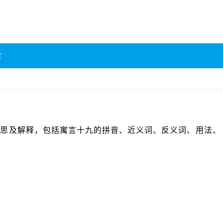
全
 jiǔ]的意思及解释，包括寓言十九的拼音、近义词、反义词、用法、