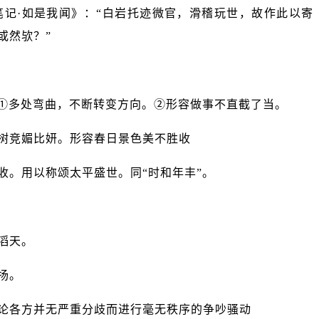
笔记·如是我闻》：“白岩托迹微官，滑稽玩世，故作此以寄
或然欤？”
”。①多处弯曲，不断转变方向。②形容做事不直截了当。
柳树竞媚比妍。形容春日景色美不胜收
收。用以称颂太平盛世。同“时和年丰”。
滔天。
扬。
争论各方并无严重分歧而进行毫无秩序的争吵骚动