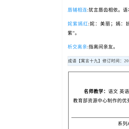
唇辅相连
:犹言唇齿相依。语
姹紫嫣红
:姹：美丽；嫣：
紫”。
析交离亲
:指离间亲友。
成语【寓言十九】修订时间：2025-1
名师教学：
语文 英语
教育部资源中心制作的优
系列