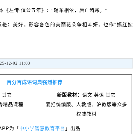
本《左传·僖公五年》：“辅车相依，唇亡齿寒。”
妖艳；美好。形容各色的美丽花朵争相斗妍。也作“嫣红姹
2-02 11:03
百分百成语词典强烈推荐
 其它
新版教材：
语文 英语 其它
秀精品课程
囊括统编版、人教版、沪教版等众多
权威教材
APP为「
中小学智慧教育平台
」出品