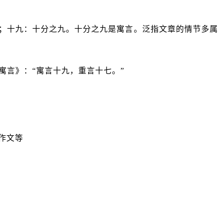
；十九：十分之九。十分之九是寓言。泛指文章的情节多属
·寓言》：“寓言十九，重言十七。”
作文等