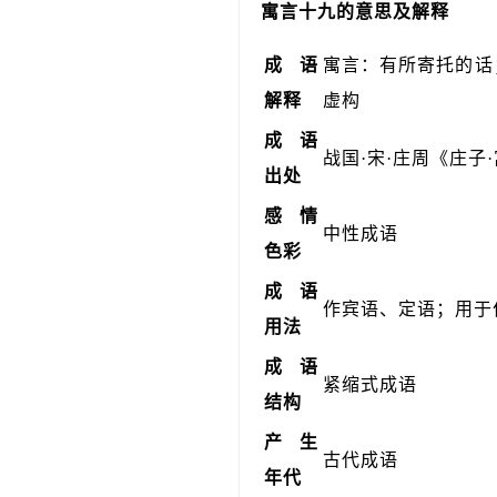
寓言十九的意思及解释
成语
寓言：有所寄托的话
解释
虚构
成语
战国·宋·庄周《庄子
出处
感情
中性成语
色彩
成语
作宾语、定语；用于
用法
成语
紧缩式成语
结构
产生
古代成语
年代