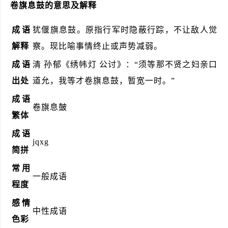
卷旗息鼓的意思及解释
成语
犹偃旗息鼓。原指行军时隐蔽行踪，不让敌人觉
解释
察。现比喻事情终止或声势减弱。
成语
清 孙郁《绣帏灯 公讨》：“须等那不贤之妇亲口
出处
道允，我等才卷旗息鼓，暂宽一时。”
成语
卷旗息皷
繁体
成语
jqxg
简拼
常用
一般成语
程度
感情
中性成语
色彩