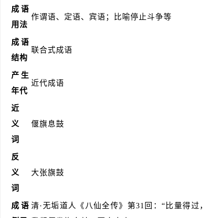
成语
作谓语、定语、宾语；比喻停止斗争等
用法
成语
联合式成语
结构
产生
近代成语
年代
近
义
偃旗息鼓
词
反
义
大张旗鼓
词
成语
清·无垢道人《八仙全传》第31回：“比量得过，