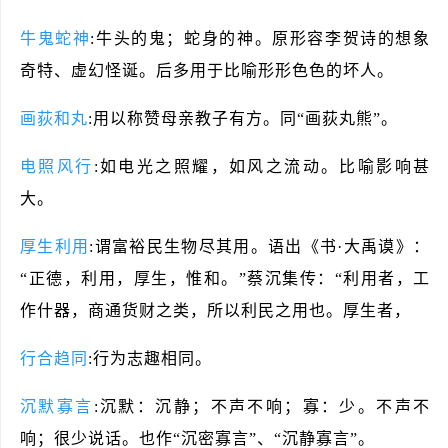
牛鬼蛇神
:牛头的鬼；蛇身的神。原形容李贺诗的想象
奇特、虚幻怪诞。后多用于比喻形形色色的坏人。
画荻和丸
:用以称赞母亲教子有方。同“画荻丸熊”。
电照风行
:如电光之照耀，如风之流动。比喻影响甚
大。
厚生利用
:谓富裕民生物尽其用。语出《书·大禹谟》：
“正德，利用，厚生，惟和。”蔡沉集传：“利用者，工
作什器，商通货财之类，所以利民之用也。厚生者，
行合趋同
:行为志趣相同。
沉默寡言
:沉默：沉静；不声不响；寡：少。不声不
响；很少说话。也作“沉密寡言”、“沉静寡言”。