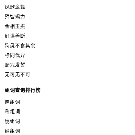
凤歌鸾舞
殚智竭力
金相玉振
好谋善断
狗彘不食其余
标同伐异
赌咒发誓
无可无不可
组词查询排行榜
匾组词
称组词
妮组词
翩组词