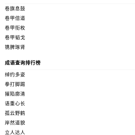
卷旗息鼓
卷甲倍道
卷甲衔枚
卷甲韬戈
镌脾琢肾
成语查询排行榜
绰约多姿
拳打脚踢
摧陷廓清
语重心长
孤云野鹤
岸然道貌
立人达人