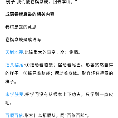
例子
我们便卷旗息鼓，回去本山。”
成语
卷旗息鼓
的相关内容
卷旗息鼓的意思
卷旗息鼓是成语吗
天崩地裂
:比喻重大的事变。崩：倒塌。
摇头摆尾
:①摇动着脑袋；摆动着尾巴。形容悠然自得
的样子。②摇晃着脑袋；摆动着身体。形容轻狂得意的
样子。
末学肤受
:指学问没有从根本上下功夫，只学到一点皮
毛。
百顺百依
:形容什么都顺从。同“百依百随”。